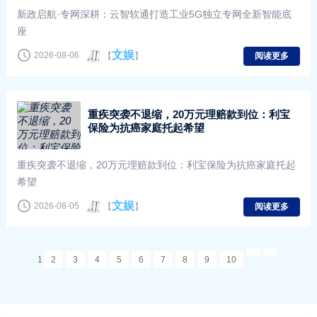
新政启航·专网深耕：云智软通打造工业5G独立专网全新智能底
座
文娱
2026-08-06
【
】
阅读更多
重疾突袭不退缩，20万元理赔款到位：利宝
保险为抗癌家庭托起希望
重疾突袭不退缩，20万元理赔款到位：利宝保险为抗癌家庭托起
希望
文娱
2026-08-05
【
】
阅读更多
1
2
3
4
5
6
7
8
9
10