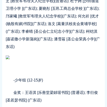
芝 [救世军韦理夫人纪念学校](普通话); 杜予娉 [沙田循道
卫理小学 ](广东话); 夏晓彤 [五邑工商总会学校 ](广东话);
邝家曦 [救世军韦理夫人纪念学校](广东话); 何允祈 [优才
(杨殷有娣)书院](广东话); 洛文 [葛量洪校友会黄埔学校]
(广东话); 李睿晴 [圣公会仁立纪念小学](广东话); 柯铠淇
[嘉诺撒小学新蒲岗](广东话); 潘雪莜 [圣公会荣真小学](广
东话)
-少年组 (12-15岁)
金奖：王语淇 [乐善堂梁銶琚书院] (普通话); 李衍俊
[圣若瑟书院] (广东话)