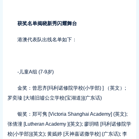
获奖名单揭晓新秀闪耀舞台
港澳代表队出线名单如下：
-儿童A组 (7-9岁)
金奖：曾思齐[玛利诺修院学校(小学部) ] （英文）;
罗奕瑧 [大埔旧墟公立学校(宝湖道)](广东话)
银奖：郑可隽 [Victoria Shanghai Academy] (英文);
张倩潼 [Lutheran Academy ](英文); 廖玥晴 [玛利诺修院学
校(小学部)](英文); 黄嫣婷 [天神嘉诺撒学校] (广东话); 李