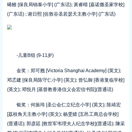
晞雒 [保良局锦泰小学] (广东话); 黃睿晴 [嘉诺撒圣家学校]
(广东话) ; 谢日熙 [佐敦谷圣若瑟天主教小学] (广东话)
-儿童B组 (9-11岁)
金奖：郑可翘 [Victoria Shanghai Academy] (英文);
邓孞建 [保良局陈守仁小学] (英文); 曾弘御 [香港复临学校]
(英文); 邓悦月 [基督教香港信义会宏信书院](普通话)
银奖：何振玮 [圣公会仁立纪念小学] (英文); 陈靖宏
[荔枝角天主教小学] (英文); 杨雯婧 [五邑工商总会学校]
(普通话); 郭彦廷 [救世军韦理夫人纪念学校](普通话); 陳采