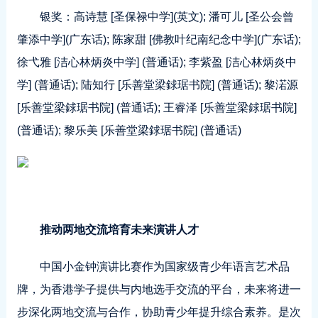
银奖：高诗慧 [圣保禄中学](英文); 潘可儿 [圣公会曾
肇添中学](广东话); 陈家甜 [佛教叶纪南纪念中学](广东话);
徐弋雅 [洁心林炳炎中学] (普通话); 李紫盈 [洁心林炳炎中
学] (普通话); 陆知行 [乐善堂梁銶琚书院] (普通话); 黎渃源
[乐善堂梁銶琚书院] (普通话); 王睿泽 [乐善堂梁銶琚书院]
(普通话); 黎乐美 [乐善堂梁銶琚书院] (普通话)
推动两地交流培育未来演讲人才
中国小金钟演讲比赛作为国家级青少年语言艺术品
牌，为香港学子提供与内地选手交流的平台，未来将进一
步深化两地交流与合作，协助青少年提升综合素养。是次