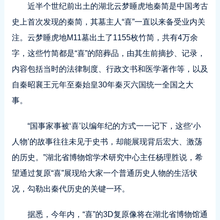
近半个世纪前出土的湖北云梦睡虎地秦简是中国考古
史上首次发现的秦简，其墓主人“喜”一直以来备受业内关
注。云梦睡虎地M11墓出土了1155枚竹简，共有4万余
字，这些竹简都是“喜”的陪葬品，由其生前摘抄、记录，
内容包括当时的法律制度、行政文书和医学著作等，以及
自秦昭襄王元年至秦始皇30年秦灭六国统一全国之大
事。
“国事家事被‘喜’以编年纪的方式一一记下，这些‘小
人物’的故事往往未见于史书，却能展现背后宏大、激荡
的历史。”湖北省博物馆学术研究中心主任杨理胜说，希
望通过复原“喜”展现给大家一个普通历史人物的生活状
况，勾勒出秦代历史的关键一环。
据悉，今年内，“喜”的3D复原像将在湖北省博物馆通