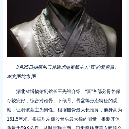
3月25日拍摄的云梦睡虎地秦简主人“喜”的复原像。
本文图均为 图
湖北省博物馆副馆长王先福介绍，“喜”各部分骨骼保
存较完好，综合对颅骨、下颌骨、骨盆等形态特征的观
察，证明该墓主为男性。根据股骨最大长推算，他身高为
161.5厘米。根据对左侧股骨头最大径的测量，推测其体
质量为59.9公斤。从耻骨联合面、臼齿磨耗度等方面综合