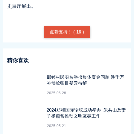
史展厅展出。
点赞支持！ (
16
)
猜你喜欢
邯郸村民实名举报集体资金问题 涉千万
补偿款账目疑云待解
2025-06-28
2024郑和国际论坛成功举办 朱共山及妻
子杨燕曾推动文明互鉴工作
2025-05-21