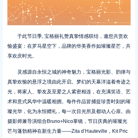
于此节日季, 宝格丽礼赞真挚情感联结，邀您共赏欢
愉盛宴：在罗马星空下，品牌的华美香作如璀璨星芒，共
享欢庆时光。
灵感源自永恒之城的神奇魅力，宝格丽光影、韵律与
真挚欢愉的悬浮之境由此开启。梦幻的天幕洋溢着奇迹之
光，将家人、挚友及至爱之人紧密相连，在充满笑语、艺
术和意式风华中温暖相拥。每件作品皆捕捉珍贵时刻的璀
璨光华，化为永恒赠礼，每一次目光所及都动人心扉。由
摄影师兼导演组合Bruno+Nico掌镜，节日庆典的璀璨光
芒与蓬勃精神在新生力量——Zita d’Hauteville，Kit Pric