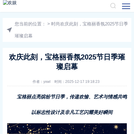
您当前的位置：
>
时尚
欢庆此刻，宝格丽香氛2025节日季
璀璨启幕
欢庆此刻，宝格丽香氛2025节日季璀
璨启幕
作者：
yxwl
时间：2025-12-17 19:18:23
宝格丽点亮缤纷节日季，传递欢愉、艺术与情感共鸣
以标志性设计及非凡工艺闪耀美好瞬间