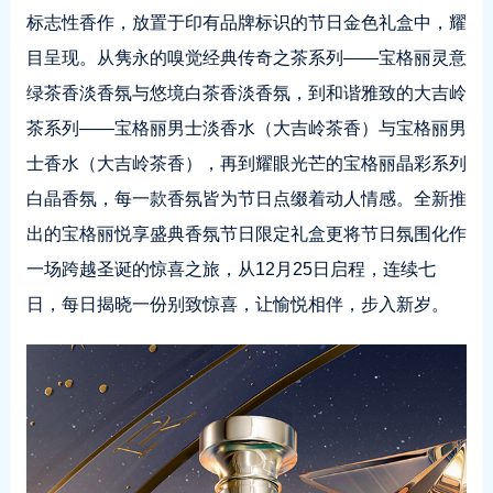
标志性香作，放置于印有品牌标识的节日金色礼盒中，耀
目呈现。从隽永的嗅觉经典传奇之茶系列——宝格丽灵意
绿茶香淡香氛与悠境白茶香淡香氛，到和谐雅致的大吉岭
茶系列——宝格丽男士淡香水（大吉岭茶香）与宝格丽男
士香水（大吉岭茶香），再到耀眼光芒的宝格丽晶彩系列
白晶香氛，每一款香氛皆为节日点缀着动人情感。全新推
出的宝格丽悦享盛典香氛节日限定礼盒更将节日氛围化作
一场跨越圣诞的惊喜之旅，从12月25日启程，连续七
日，每日揭晓一份别致惊喜，让愉悦相伴，步入新岁。