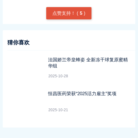
点赞支持！ (
5
)
猜你喜欢
法国娇兰帝皇蜂姿 全新冻干球复原蜜精
华组
2025-10-28
恒昌医药荣获“2025活力雇主”奖项
2025-10-21