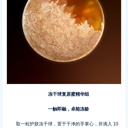
冻干球复原蜜精华组
一触即融，卓能冻龄
取一粒护肤冻干球，置于干净的手掌心，并滴入 10