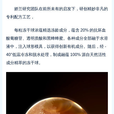
娇兰研究团队在前所未有的启发下，研创精妙非凡的
专利配方工艺，
每粒冻干球浓蕴精选冻龄成分，蕴含 20% 的抗坏血
酸葡糖苷、透明质酸和黑蜂蜂蜜。各种成分全部融于水溶
液中，注入球形模具，以获得创新有机成分。随后，经 -
40°低温冷冻和脱水处理，制成融蕴 100% 源自天然活性
成分精萃的冻干球。