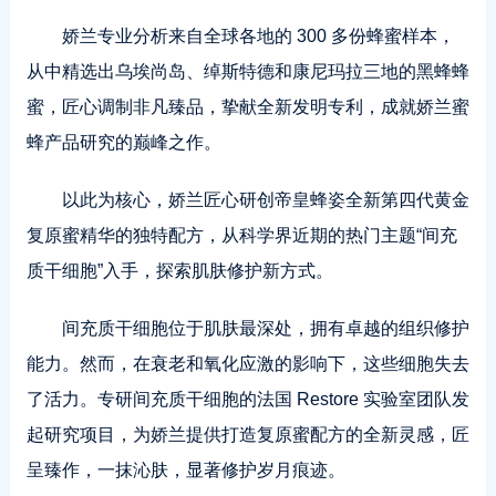
娇兰专业分析来自全球各地的 300 多份蜂蜜样本，
从中精选出乌埃尚岛、绰斯特德和康尼玛拉三地的黑蜂蜂
蜜，匠心调制非凡臻品，挚献全新发明专利，成就娇兰蜜
蜂产品研究的巅峰之作。
以此为核心，娇兰匠心研创帝皇蜂姿全新第四代黄金
复原蜜精华的独特配方，从科学界近期的热门主题“间充
质干细胞”入手，探索肌肤修护新方式。
间充质干细胞位于肌肤最深处，拥有卓越的组织修护
能力。然而，在衰老和氧化应激的影响下，这些细胞失去
了活力。专研间充质干细胞的法国 Restore 实验室团队发
起研究项目，为娇兰提供打造复原蜜配方的全新灵感，匠
呈臻作，一抹沁肤，显著修护岁月痕迹。