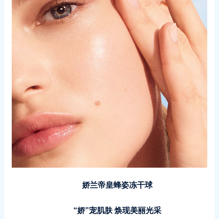
娇兰帝皇蜂姿冻干球
“娇”宠肌肤 焕现美丽光采