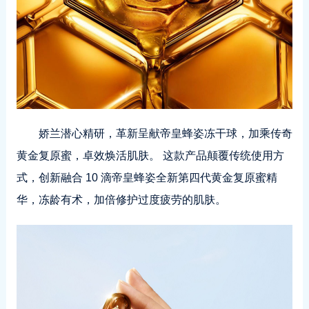
娇兰潜心精研，革新呈献帝皇蜂姿冻干球，加乘传奇
黄金复原蜜，卓效焕活肌肤。 这款产品颠覆传统使用方
式，创新融合 10 滴帝皇蜂姿全新第四代黄金复原蜜精
华，冻龄有术，加倍修护过度疲劳的肌肤。