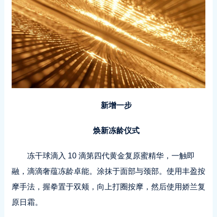
新增一步
焕新冻龄仪式
冻干球滴入 10 滴第四代黄金复原蜜精华，一触即
融，滴滴奢蕴冻龄卓能。涂抹于面部与颈部。使用丰盈按
摩手法，握拳置于双颊，向上打圈按摩，然后使用娇兰复
原日霜。