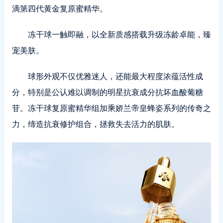
滴第四代黄金复原蜜精华。
冻干球一触即融，以全新质感搭载升级冻龄卓能，臻
宠美肤。
球形外观不仅优雅迷人，还能最大程度浓蕴活性成
分，特别是公认难以调制的明星抗衰成分抗坏血酸葡糖
苷。冻干球复原蜜精华组加乘娇兰帝皇蜂姿系列的传奇之
力，缔造抗衰修护组合，拯救失去活力的肌肤。